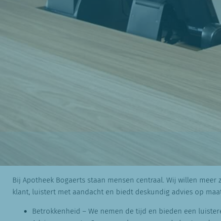
Bij Apotheek Bogaerts staan mensen centraal. Wij willen meer 
klant, luistert met aandacht en biedt deskundig advies op maat
Betrokkenheid – We nemen de tijd en bieden een luister