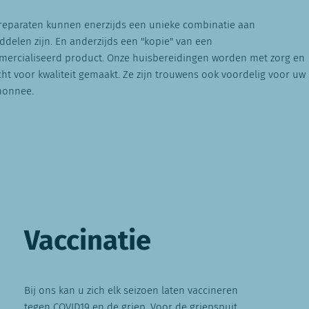
reparaten kunnen enerzijds een unieke combinatie aan
ddelen zijn. En anderzijds een "kopie" van een
ercialiseerd product. Onze huisbereidingen worden met zorg en
ht voor kwaliteit gemaakt. Ze zijn trouwens ook voordelig voor uw
monnee.
Vaccinatie
Bij ons kan u zich elk seizoen laten vaccineren
tegen COVID19 en de griep. Voor de griepspuit