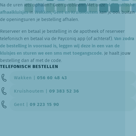
Na de uren iets ophalen? Geen probleem! Met onze
elektronische
afhaalkluisjes
in
Wakken,
Gent en Kruishoutem
kan je ook buiten
de openingsuren je bestelling afhalen.
Reserveer en betaal je bestelling in de apotheek of reserveer
telefonisch en betaal via de Payconiq app (of achteraf).
Van zodra
de bestelling in voorraad is, leggen wij deze in een van de
kluisjes en sturen we een sms met toegangscode.
Je haalt jouw
bestelling dan af met de code.
TELEFONISCH BESTELLEN
Wakken |
056 60 48 43
Kruishoutem |
09 383 52 36
Gent |
09 223 15 90