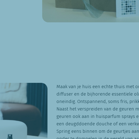
Maak van je huis een echte thuis met 
diffuser en de bijhorende essentïele ol
oneindig. Ontspannend, soms fris, prik
Naast het verspreiden van de geuren me
geuren ook aan in huisparfum sprays e
een deugddoende douche of een verkw
Spring eens binnen om de geurtjes aan 
onder te dompelen in de wereld van a