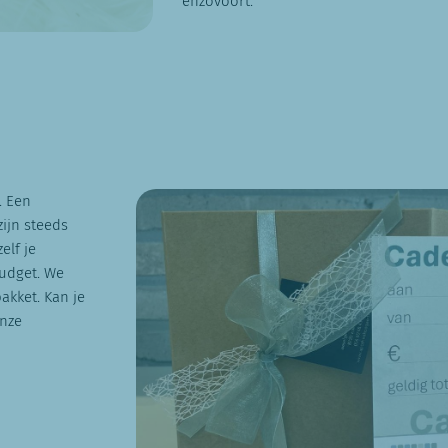
enzovoort.
. Een
zijn steeds
elf je
udget. We
akket. Kan je
onze