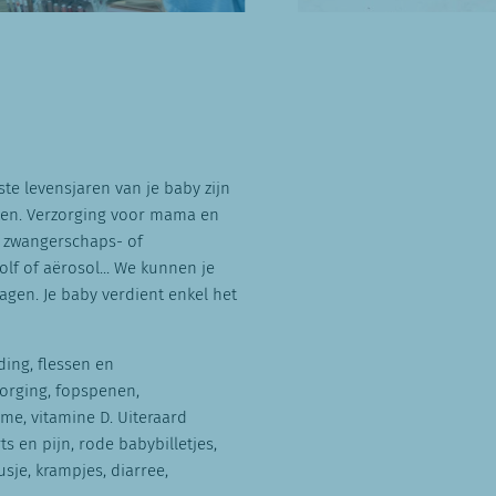
e levensjaren van je baby zijn
ten. Verzorging voor mama en
r zwangerschaps- of
lf of aërosol... We kunnen je
ragen. Je baby verdient enkel het
!
ing, flessen en
orging, fopspenen,
me, vitamine D. Uiteraard
 en pijn, rode babybilletjes,
je, krampjes, diarree,