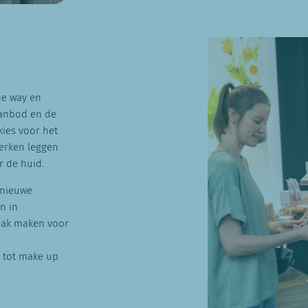
he way en
 aanbod en de
 kies voor het
erken leggen
r de huid.
 nieuwe
n in
raak maken voor
g tot make up