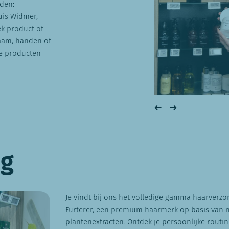
den:
uis Widmer,
ek product of
haam, handen of
te producten
ng
Je vindt bij ons het volledige gamma haarverz
Furterer, een premium haarmerk op basis van na
plantenextracten. Ontdek je persoonlijke routin