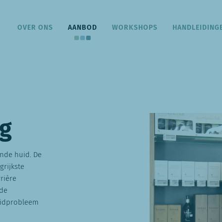
OVER ONS
AANBOD
WORKSHOPS
HANDLEIDING
ng
onde huid. De
grijkste
rière
nde
uidprobleem